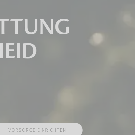
ATTUNG
HEID
VORSORGE EINRICHTEN