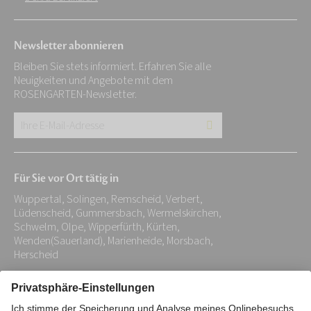
Newsletter abonnieren
Bleiben Sie stets informiert. Erfahren Sie alle
Neuigkeiten und Angebote mit dem
ROSENGARTEN-Newsletter.
Ihre
E-
Mail-
Für Sie vor Ort tätig in
Adresse:
Wuppertal, Solingen, Remscheid, Verbert,
*
Lüdenscheid, Gummersbach, Wermelskirchen,
Schwelm, Olpe, Wipperfürth, Kürten,
Wenden(Sauerland), Marienheide, Morsbach,
Herscheid
Impressum
Datenschutz
Stiftung