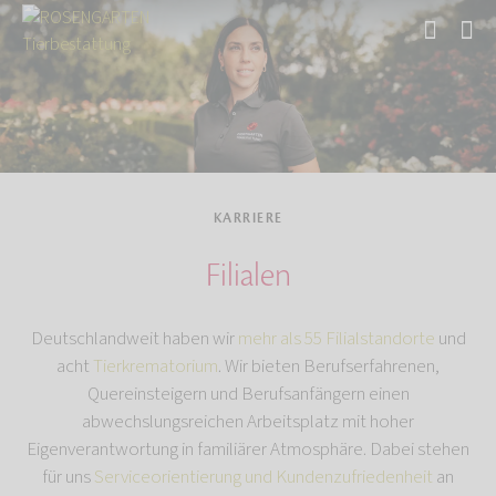
Start
KARRIERE
Filialen
Deutschlandweit haben wir
mehr als 55 Filialstandorte
und
acht
Tierkrematorium
. Wir bieten Berufserfahrenen,
Quereinsteigern und Berufsanfängern einen
abwechslungsreichen Arbeitsplatz mit hoher
Eigenverantwortung in familiärer Atmosphäre. Dabei stehen
für uns
Serviceorientierung und Kundenzufriedenheit
an