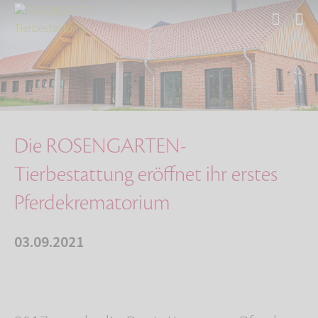
Start
Über uns
Aktuelles
Neueröffnung Krematorium für Pferde
Die ROSENGARTEN-
Tierbestattung eröffnet ihr erstes
Pferdekrematorium
03.09.2021