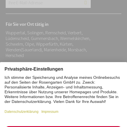
Ihre
E-
Mail-
Für Sie vor Ort tätig in
Adresse:
Wuppertal, Solingen, Remscheid, Verbert,
*
Lüdenscheid, Gummersbach, Wermelskirchen,
Schwelm, Olpe, Wipperfürth, Kürten,
Wenden(Sauerland), Marienheide, Morsbach,
Herscheid
Impressum
Datenschutz
Stiftung
Interne Meldestelle
Zahlungsmittel
Vertrag widerrufen
Barrierefreiheitserklärung
Cookie/Tracking-Einstellungen