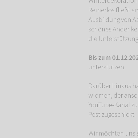
Winterdekoration 
Reinerlös fließt a
Ausbildung von A
schönes Andenken 
die Unterstützun
Bis zum 01.12.20
unterstützen.
Darüber hinaus ha
widmen, der ansc
YouTube-Kanal zu s
Post zugeschickt.
Wir möchten uns s