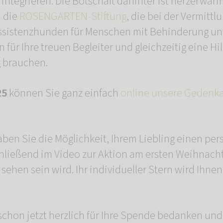
integrieren. Die Botschaft dahinter ist herzerwär
n die
ROSENGARTEN-Stiftung
, die bei der Vermittl
ssistenzhunden für Menschen mit Behinderung unte
für Ihre treuen Begleiter und gleichzeitig eine Hi
g brauchen.
25
können Sie ganz einfach
online unsere Gedenk
ben Sie die Möglichkeit, Ihrem Liebling einen per
hließend im Video zur Aktion am ersten Weihnach
ehen sein wird. Ihr individueller Stern wird Ihnen
chon jetzt herzlich für Ihre Spende bedanken und