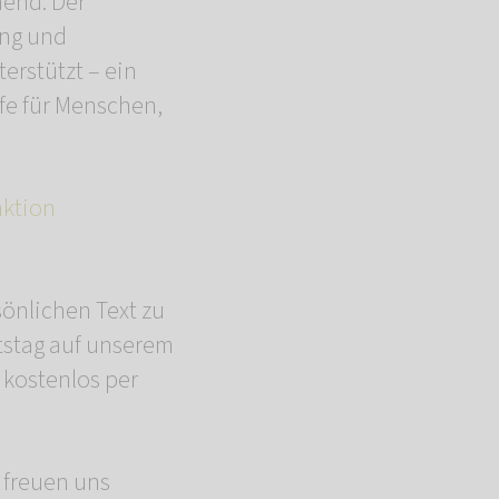
mend: Der
ung und
rstützt – ein
lfe für Menschen,
aktion
sönlichen Text zu
tstag auf unserem
 kostenlos per
 freuen uns