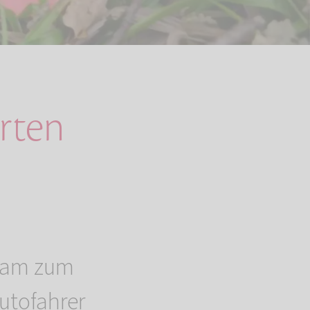
arten
nsam zum
utofahrer