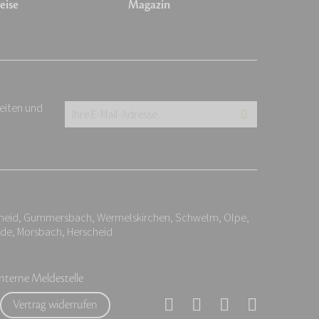
eise
Magazin
keiten und
Ihre
E-
Mail-
Adresse:
*
cheid, Gummersbach, Wermelskirchen, Schwelm, Olpe,
ide, Morsbach, Herscheid
Interne Meldestelle
Vertrag widerrufen