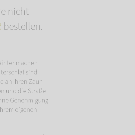
re nicht
R
bestellen.
n Winter machen
terschlaf sind.
ld an Ihren Zaun
en und die Straße
 ohne Genehmigung
 Ihrem eigenen