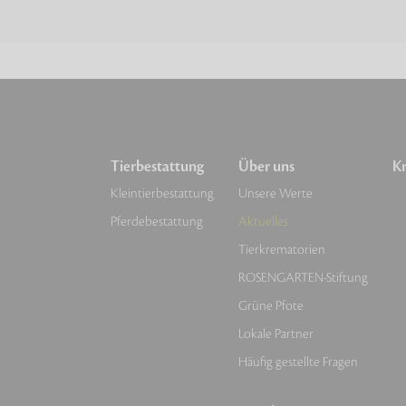
Tierbestattung
Über uns
Kr
Kleintierbestattung
Unsere Werte
Pferdebestattung
Aktuelles
Tierkrematorien
ROSENGARTEN-Stiftung
Grüne Pfote
Lokale Partner
Häufig gestellte Fragen