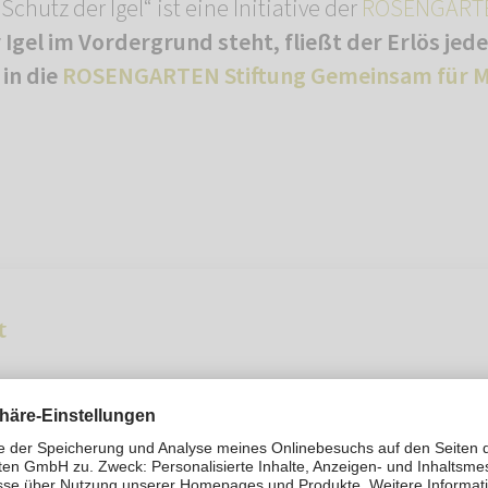
hutz der Igel“ ist eine Initiative der
ROSENGARTE
Igel im Vordergrund steht, fließt der Erlös jed
 in die
ROSENGARTEN Stiftung Gemeinsam für M
t