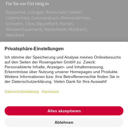
Für Sie vor Ort tätig in
Adresse:
Wuppertal, Solingen, Remscheid, Verbert,
*
Lüdenscheid, Gummersbach, Wermelskirchen,
Schwelm, Olpe, Wipperfürth, Kürten,
Wenden(Sauerland), Marienheide, Morsbach,
Herscheid
Impressum
Datenschutz
Stiftung
Interne Meldestelle
Zahlungsmittel
Vertrag widerrufen
Barrierefreiheitserklärung
Cookie/Tracking-Einstellungen
© 2026 ROSENGARTEN-Tierbestattung