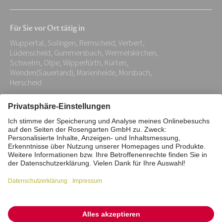
E-
Mail-
Für Sie vor Ort tätig in
Adresse:
Wuppertal, Solingen, Remscheid, Verbert,
*
Lüdenscheid, Gummersbach, Wermelskirchen,
Schwelm, Olpe, Wipperfürth, Kürten,
Wenden(Sauerland), Marienheide, Morsbach,
Herscheid
Impressum
Datenschutz
Stiftung
Interne Meldestelle
Zahlungsmittel
Vertrag widerrufen
Barrierefreiheitserklärung
Cookie/Tracking-Einstellungen