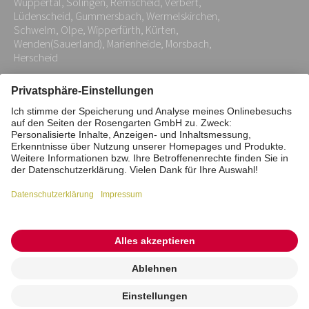
Wuppertal, Solingen, Remscheid, Verbert,
*
Lüdenscheid, Gummersbach, Wermelskirchen,
Schwelm, Olpe, Wipperfürth, Kürten,
Wenden(Sauerland), Marienheide, Morsbach,
Herscheid
Impressum
Datenschutz
Stiftung
Interne Meldestelle
Zahlungsmittel
Vertrag widerrufen
Barrierefreiheitserklärung
Cookie/Tracking-Einstellungen
© 2026 ROSENGARTEN-Tierbestattung