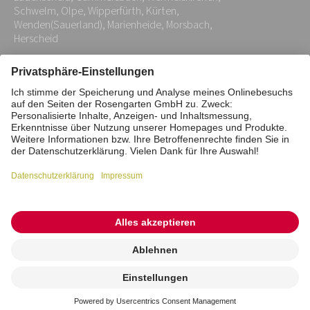
Schwelm, Olpe, Wipperfürth, Kürten,
Wenden(Sauerland), Marienheide, Morsbach,
Herscheid
Impressum
Datenschutz
Stiftung
Interne Meldestelle
Zahlungsmittel
Vertrag widerrufen
Barrierefreiheitserklärung
Cookie/Tracking-Einstellungen
© 2026 ROSENGARTEN-Tierbestattung
Kremierung
beauftragen