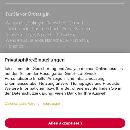
Mail-
Für Sie vor Ort tätig in
Adresse:
Wuppertal, Solingen, Remscheid, Verbert,
*
Lüdenscheid, Gummersbach, Wermelskirchen,
Schwelm, Olpe, Wipperfürth, Kürten,
Wenden(Sauerland), Marienheide, Morsbach,
Herscheid
Impressum
Datenschutz
Stiftung
Interne Meldestelle
Zahlungsmittel
Vertrag widerrufen
Barrierefreiheitserklärung
Cookie/Tracking-Einstellungen