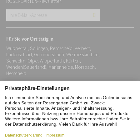
ROSENGARTEN-Newsletter.
Ihre
E-
Mail-
Für Sie vor Ort tätig in
Adresse:
Wuppertal, Solingen, Remscheid, Verbert,
*
Lüdenscheid, Gummersbach, Wermelskirchen,
Schwelm, Olpe, Wipperfürth, Kürten,
Wenden(Sauerland), Marienheide, Morsbach,
Herscheid
Impressum
Datenschutz
Stiftung
Interne Meldestelle
Zahlungsmittel
Vertrag widerrufen
Barrierefreiheitserklärung
Cookie/Tracking-Einstellungen