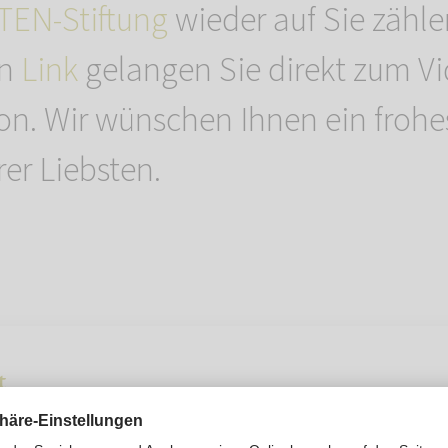
EN-Stiftung
wieder auf Sie zähl
en
Link
gelangen Sie direkt zum Vi
n. Wir wünschen Ihnen ein frohes
rer Liebsten.
t