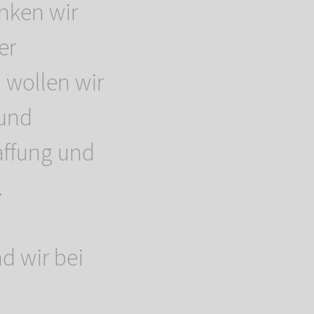
nken wir
er
h wollen wir
 und
affung und
.
d wir bei