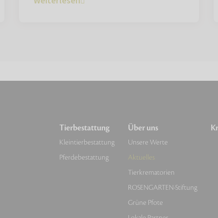
Weiterlesen
Tierbestattung
Über uns
Kr
Kleintierbestattung
Unsere Werte
Pferdebestattung
Aktuelles
Tierkrematorien
ROSENGARTEN-Stiftung
Grüne Pfote
Lokale Partner