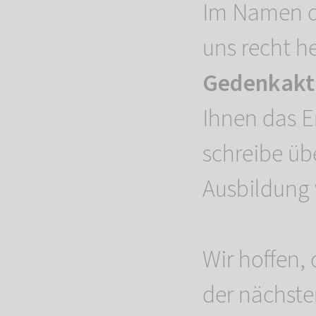
Im Namen d
uns recht h
Gedenkakti
Ihnen das E
schreibe üb
Ausbildung
Wir hoffen, 
der nächst