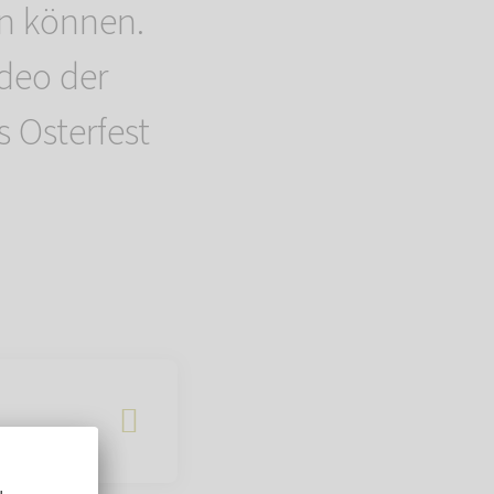
en können.
deo der
 Osterfest