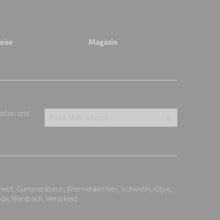
eise
Magazin
keiten und
Ihre
E-
Mail-
Adresse:
*
cheid, Gummersbach, Wermelskirchen, Schwelm, Olpe,
ide, Morsbach, Herscheid