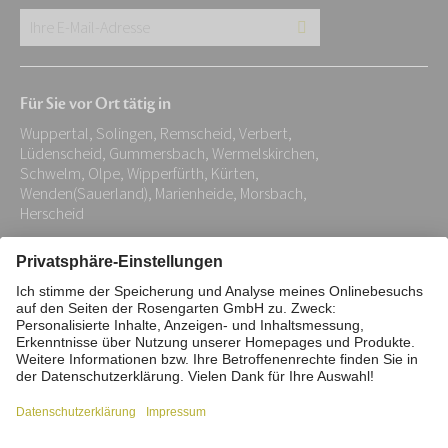
Ihre
E-
Mail-
Für Sie vor Ort tätig in
Adresse:
Wuppertal, Solingen, Remscheid, Verbert,
*
Lüdenscheid, Gummersbach, Wermelskirchen,
Schwelm, Olpe, Wipperfürth, Kürten,
Wenden(Sauerland), Marienheide, Morsbach,
Herscheid
Impressum
Datenschutz
Stiftung
Interne Meldestelle
Zahlungsmittel
Vertrag widerrufen
Barrierefreiheitserklärung
Cookie/Tracking-Einstellungen