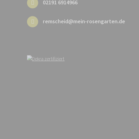
02191 6914966
remscheid@mein-rosengarten.de