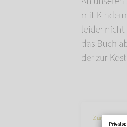
An unseren 
mit Kindern
leider nich
das Buch ab
der zur Kost
Zur Übersich