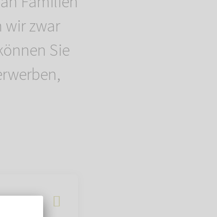
 an Familien
 wir zwar
 können Sie
erwerben,