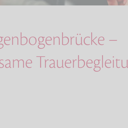
genbogenbrücke –
lsame Trauerbegleitu