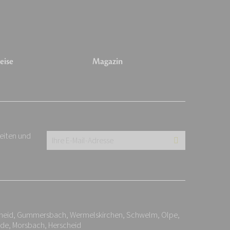
eise
Magazin
keiten und
Ihre
E-
Mail-
Adresse:
*
cheid, Gummersbach, Wermelskirchen, Schwelm, Olpe,
ide, Morsbach, Herscheid