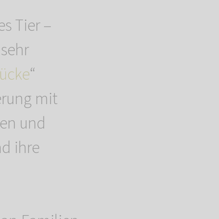
s Tier –
 sehr
ücke
“
erung mit
nen und
d ihre